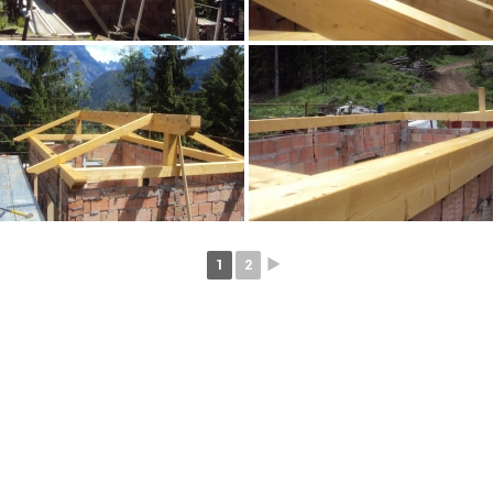
1
2
►