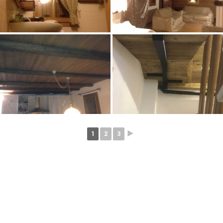
1
2
3
►